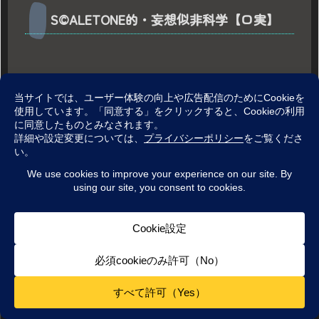
S©ALETONE的・妄想似非科学【口実】
傾向・相関を調べるなら、比較できる個体が
必要。
枯れた音・煌びやか・柔らかいなどの定義づ
けと尺度が必要。
基準となる個体・一定の環境が必要
仮説と方法論の見通しが立ったとしても、現実的
ではない財力と人員が必要です。
メニュー
ホーム
検索
トップ
サイドバー