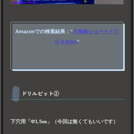
Amazonでの検索結果：
“
六角軸ショートドリ
ル 8.0mm
“
ドリルビット②
下穴用「Φ1.5㎜」（今回は無くてもいいです）