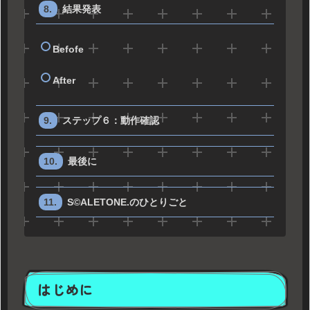
結果発表
Befofe
After
ステップ６：動作確認
最後に
S©ALETONE.のひとりごと
はじめに