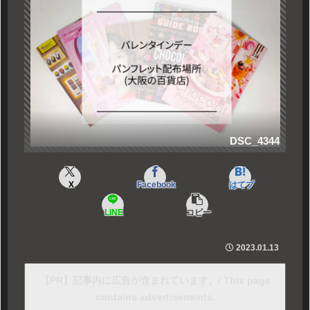
DSC_4344
X
Facebook
はてブ
LINE
コピー
2023.01.13
【PR】記事内に広告が含まれています。/ This page
contains advertisements.