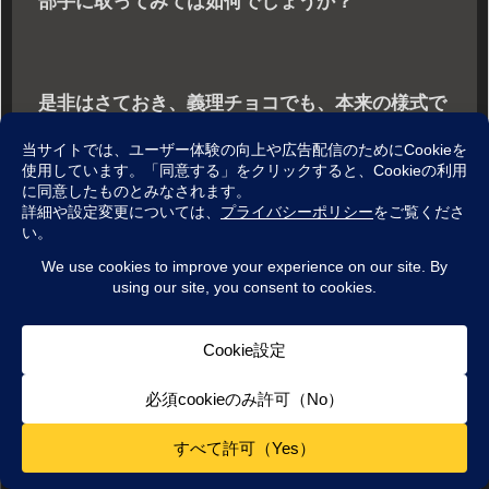
部手に取ってみては如何でしょうか？
是非はさておき、義理チョコでも、本来の様式で
ある逆チョコ(本来は薔薇？)でも、たとえ自分用
であったとしても、この期間だけの限定メニュー
やブランドが盛りだくさんなので、言われるまで
も無いと思いますが、チョコ好きさんは眺めてい
るだけで楽しめると思います。
デパ地下グルメ
百貨店催事
食
シェアする
メニュー
ホーム
検索
トップ
サイドバー